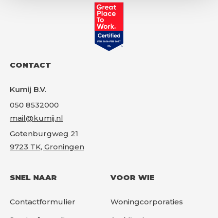
Gr
CONTACT
Kumij B.V.
050 8532000
mail@kumij.nl
Gotenburgweg 21
9723 TK, Groningen
SNEL NAAR
VOOR WIE
Contactformulier
Woningcorporaties