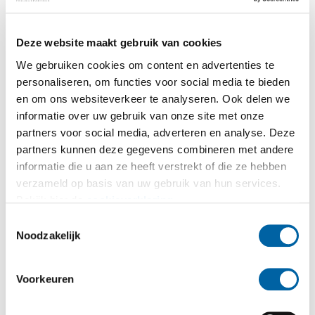
juiste gebruik van hijsbanden, kettingen, kabels en
hijsgereedschap. Ook armseinen, inspectie en
Deze website maakt gebruik van cookies
certificering komen aan bod. In het
We gebruiken cookies om content en advertenties te
praktijkgedeelte leren deelnemers hoe ze lasten
personaliseren, om functies voor social media te bieden
veilig kunnen aanslaan en verplaatsen, met
en om ons websiteverkeer te analyseren. Ook delen we
maximale aandacht voor controle
informatie over uw gebruik van onze site met onze
en risicovermijding.
partners voor social media, adverteren en analyse. Deze
partners kunnen deze gegevens combineren met andere
informatie die u aan ze heeft verstrekt of die ze hebben
verzameld op basis van uw gebruik van hun services.
Bekijk hier de
cookieverklaring
.
Toestemmingsselectie
Noodzakelijk
Voorkeuren