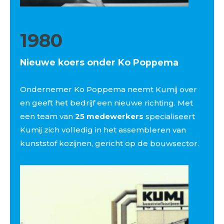
1980
Nieuwe koers onder Ko Poppema
Ondernemer Ko Poppema neemt Kumij over
en geeft het bedrijf een nieuwe richting. Met
een team van
25 medewerkers
specialiseert
Kumij zich volledig in het assembleren van
kunststof kozijnen, gericht op de bouwsector.