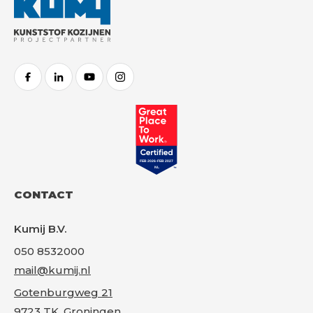
FACEBOOK
LINKEDIN
YOUTUBE
INSTAGRAM
Gr
CONTACT
Kumij B.V.
050 8532000
mail@kumij.nl
Gotenburgweg 21
9723 TK, Groningen