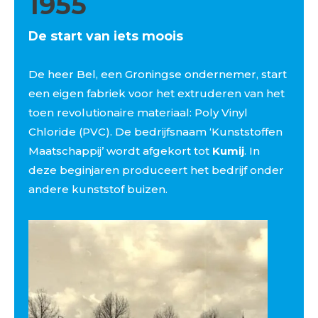
1955
De start van iets moois
De heer Bel, een Groningse ondernemer, start
een eigen fabriek voor het extruderen van het
toen revolutionaire materiaal: Poly Vinyl
Chloride (PVC). De bedrijfsnaam ‘Kunststoffen
Maatschappij’ wordt afgekort tot
Kumij
. In
deze beginjaren produceert het bedrijf onder
andere kunststof buizen.