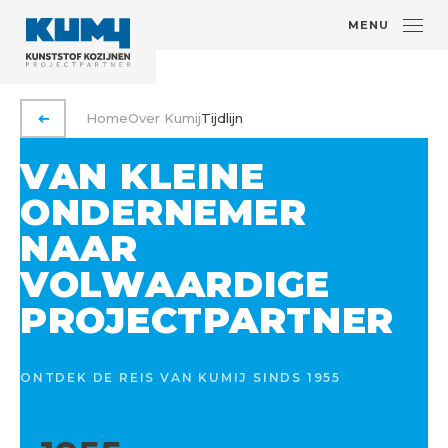
MENU
Home
Over Kumij
Tijdlijn
VORIGE PAGINA
VAN KLEINE
ONDERNEMER
NAAR
VOLWAARDIGE
PROJECTPARTNER
ONTDEK DE REIS VAN KUMIJ SINDS 1955