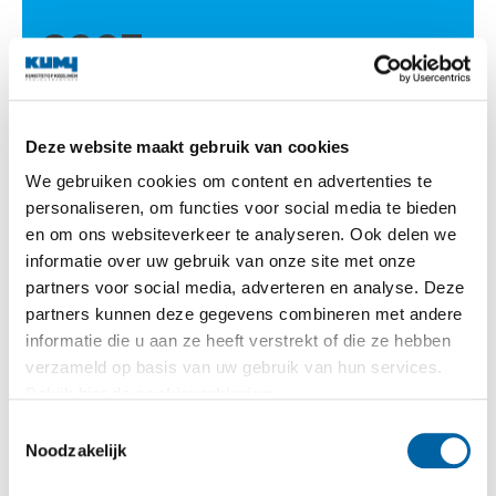
2003
Uitbouw eigen montageploeg
Deze website maakt gebruik van cookies
De montageploeg die sinds 1990 actief is in
We gebruiken cookies om content en advertenties te
Noord-Nederland wordt in 2003 omgevormd
personaliseren, om functies voor social media te bieden
tot een zelfstandige businessunit. Deze stap
en om ons websiteverkeer te analyseren. Ook delen we
versterkt het imago van Kumij als full-service
informatie over uw gebruik van onze site met onze
projectpartner.
partners voor social media, adverteren en analyse. Deze
partners kunnen deze gegevens combineren met andere
informatie die u aan ze heeft verstrekt of die ze hebben
verzameld op basis van uw gebruik van hun services.
Bekijk hier de
cookieverklaring
.
Toestemmingsselectie
Noodzakelijk