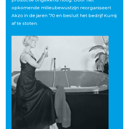
opkomende milieubewustzijn reorganiseert
Akzo in de jaren ’70 en besluit het bedrijf Kumij
af te stoten.