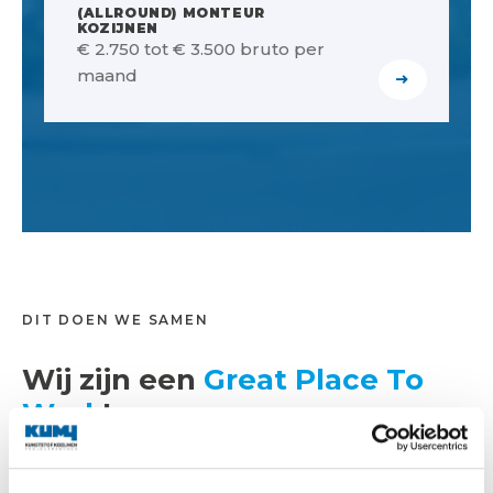
(ALLROUND) MONTEUR
het monteren van kunststof
KOZIJNEN
€ 2.750 tot € 3.500 bruto per
kozijnen bij renovatie en
maand
nieuwbouwprojecten.
LEES MEER
LEES MEER
DIT DOEN WE SAMEN
Wij zijn een
Great Place To
Work
!
Bij Kumij vinden we het belangrijk dat mensen zich