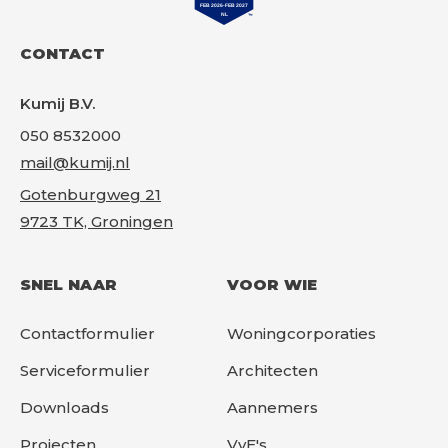
CONTACT
Kumij B.V.
050 8532000
mail@kumij.nl
Gotenburgweg 21
9723 TK, Groningen
SNEL NAAR
VOOR WIE
Contactformulier
Woningcorporaties
Serviceformulier
Architecten
Downloads
Aannemers
Projecten
VvE's