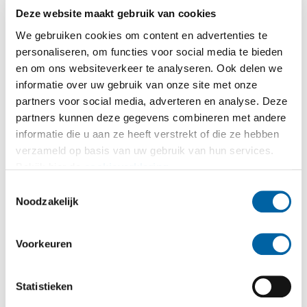
goed voelen op hun werk. Daarom zijn we trots dat
Deze website maakt gebruik van cookies
we officieel gecertificeerd zijn als
Great Place to
We gebruiken cookies om content en advertenties te
Work
. Dit betekent dat onze collega’s zich gehoord,
personaliseren, om functies voor social media te bieden
gewaardeerd en veilig voelen binnen onze
en om ons websiteverkeer te analyseren. Ook delen we
organisatie. We bouwen elke dag samen aan een
informatie over uw gebruik van onze site met onze
partners voor social media, adverteren en analyse. Deze
werkomgeving waarin vertrouwen, trots en
partners kunnen deze gegevens combineren met andere
werkplezier centraal staan.
informatie die u aan ze heeft verstrekt of die ze hebben
verzameld op basis van uw gebruik van hun services.
Bij Kumij geloven we dat je samen verder komt. Dat
Bekijk hier de
cookieverklaring
.
talent de ruimte moet krijgen om zich te
Toestemmingsselectie
ontwikkelen. Daarom investeren we continu in onze
Noodzakelijk
mensen met opleidingen, trainingen en
doorgroeimogelijkheden. Ideeën zijn welkom en
Voorkeuren
successen vieren we samen.
Zo blijven we bouwen aan een organisatie waar
Statistieken
mensen graag werken én blijven werken.