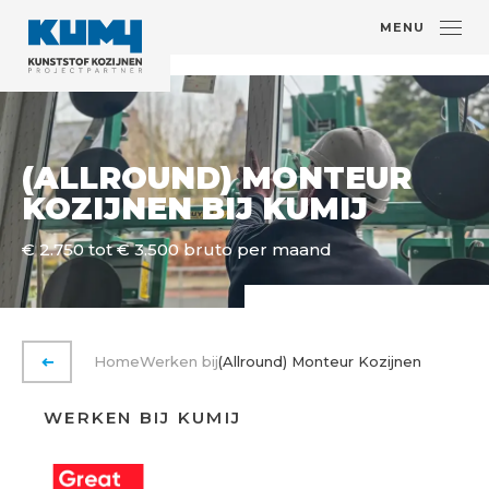
MENU
(ALLROUND) MONTEUR
KOZIJNEN BIJ KUMIJ
€ 2.750 tot € 3.500 bruto per maand
Home
Werken bij
(Allround) Monteur Kozijnen
VORIGE PAGINA
WERKEN BIJ KUMIJ