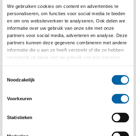
We gebruiken cookies om content en advertenties te
Binnen Kumij staan kwaliteit, samenwerking en
personaliseren, om functies voor social media te bieden
betrokkenheid centraal. We geloven in vrijheid,
en om ons websiteverkeer te analyseren. Ook delen we
informatie over uw gebruik van onze site met onze
verantwoordelijkheid en samen bouwen aan mooie
partners voor social media, adverteren en analyse. Deze
projecten. Inmiddels dragen meer dan 140 collega's
partners kunnen deze gegevens combineren met andere
hier iedere dag met trots aan bij.
informatie die u aan ze heeft verstrekt of die ze hebben
verzameld op basis van uw gebruik van hun services.
Daarnaast is Kumij officieel gecertificeerd als
Great
Bekijk hier de
cookieverklaring
.
Place to Work
. Een mooie bevestiging van de fijne
Toestemmingsselectie
werksfeer en betrokken collega's binnen onze
Noodzakelijk
organisatie. Samen bouwen we aan een
werkomgeving waarin vertrouwen, trots en
Voorkeuren
werkplezier centraal staan.
Wat je brengt
Statistieken
MBO werk- en denkniveau
Je bent handig en hebt technisch inzicht