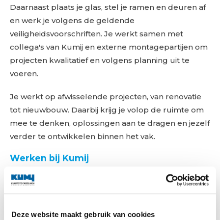
Daarnaast plaats je glas, stel je ramen en deuren af
en werk je volgens de geldende
veiligheidsvoorschriften. Je werkt samen met
collega's van Kumij en externe montagepartijen om
projecten kwalitatief en volgens planning uit te
voeren.
Je werkt op afwisselende projecten, van renovatie
tot nieuwbouw. Daarbij krijg je volop de ruimte om
mee te denken, oplossingen aan te dragen en jezelf
verder te ontwikkelen binnen het vak.
Werken bij Kumij
Kumij ontwikkelt, produceert en monteert
hoogwaardige kunststof kozijnen voor renovatie en
nieuwbouw. Samen werken we dagelijks aan
Deze website maakt gebruik van cookies
duurzame oplossingen en tevreden klanten.