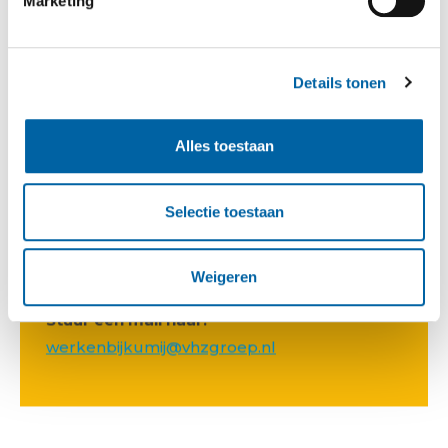
Marketing
Je houdt van aanpakken en werkt nauwkeurig
Je denkt oplossingsgericht
Je kunt goed samenwerken
Details tonen
Je bent gemotiveerd om te leren en jezelf
verder te ontwikkelen
Alles toestaan
Ervaring is mooi meegenomen, maar zeker
geen vereiste
Selectie toestaan
Wil je meer weten over deze vacature?
Weigeren
Stuur een mail naar:
werkenbijkumij@vhzgroep.nl