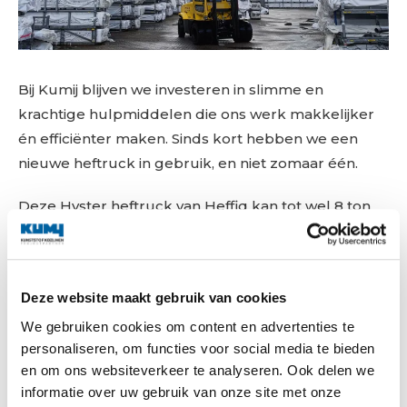
Bij Kumij blijven we investeren in slimme en
krachtige hulpmiddelen die ons werk makkelijker
én efficiënter maken. Sinds kort hebben we een
nieuwe heftruck in gebruik, en niet zomaar één.
Deze Hyster heftruck van Heffiq kan tot wel 8 ton
tillen en is daarmee perfect voor het laden en
lossen van containers en profielcassettes. Daarmee
vervangt hij de oude truck die we voorheen
Deze website maakt gebruik van cookies
huurden. Een flinke stap vooruit, want dit model
We gebruiken cookies om content en advertenties te
voldoet al aan de normen die vanaf 2026
personaliseren, om functies voor social media te bieden
gaan gelden.
en om ons websiteverkeer te analyseren. Ook delen we
informatie over uw gebruik van onze site met onze