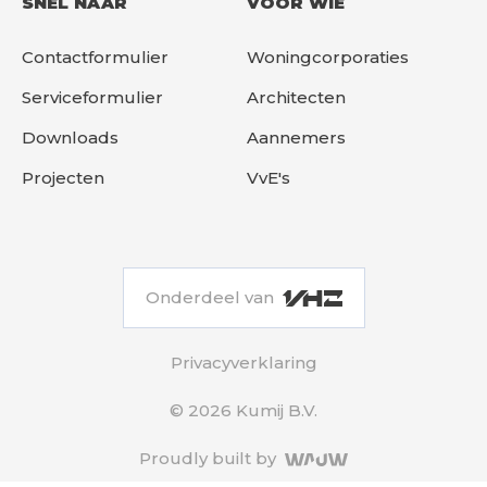
SNEL NAAR
VOOR WIE
Contactformulier
Woningcorporaties
Serviceformulier
Architecten
Downloads
Aannemers
Projecten
VvE's
Onderdeel van
Privacyverklaring
© 2026 Kumij B.V.
Proudly built by