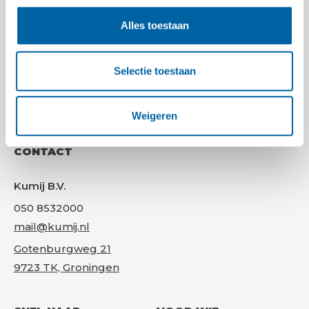
Alles toestaan
FACEBOOK
LINKEDIN
YOUTUBE
INSTAGRAM
Selectie toestaan
Gr
Weigeren
CONTACT
Kumij B.V.
050 8532000
mail@kumij.nl
Gotenburgweg 21
9723 TK, Groningen