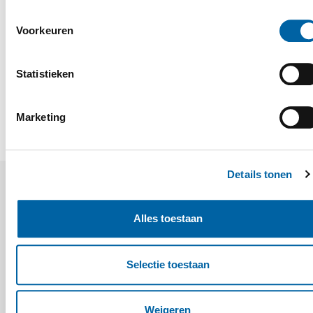
project in Warnsveld. Samen met profielleverancier
Kömmerling en partner BAM Wonen zetten we een
Voorkeuren
nieuwe standaard voor circulair bouwen.
Statistieken
DEEL OP LINKEDIN
DEEL OP FACEBOOK
DEEL OP X
DEEL DIT ARTIKEL
Marketing
Details tonen
Alles toestaan
Selectie toestaan
FACEBOOK
LINKEDIN
YOUTUBE
INSTAGRAM
Weigeren