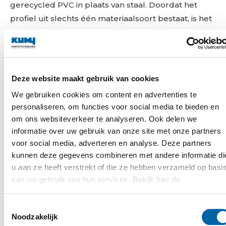
gerecycled PVC in plaats van staal. Doordat het
profiel uit slechts één materiaalsoort bestaat, is het
100% recyclebaar en geschikt voor de bestaande
PVC-recyclestromen. In combinatie met bio-
attributed PVC, vervaardigd uit hernieuwbare
reststromen uit de papierindustrie, is hiermee een
Deze website maakt gebruik van cookies
belangrijke stap gezet in circulair bouwen.
We gebruiken cookies om content en advertenties te
personaliseren, om functies voor social media te bieden en
Het resultaat mag er zijn: met deze aanpak is op dit
om ons websiteverkeer te analyseren. Ook delen we
project maar liefst 5.774 kg CO₂ bespaard. Dat staat
informatie over uw gebruik van onze site met onze partners
gelijk aan meer dan 45.000 kilometer rijden met
voor social media, adverteren en analyse. Deze partners
een benzineauto, oftewel: twee keer op en neer
kunnen deze gegevens combineren met andere informatie di
naar Zuid-Afrika. Een concrete stap richting
u aan ze heeft verstrekt of die ze hebben verzameld op basi
toekomstbestendig bouwen.
van uw gebruik van hun services. Bekijk hier de
cookieverklaring
.
Mooi om te zien dat BAM Wonen en Achmea Real
Toestemmingsselectie
Estate dit als eerste hebben toegepast binnen dit
Noodzakelijk