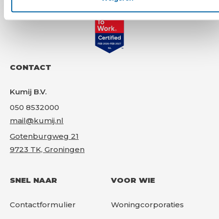
Gr
CONTACT
Kumij B.V.
050 8532000
mail@kumij.nl
Gotenburgweg 21
9723 TK, Groningen
SNEL NAAR
VOOR WIE
Contactformulier
Woningcorporaties