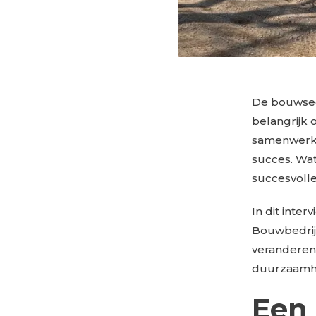
De bouwsect
belangrijk 
samenwerk
succes. Wat
succesvolle
In dit inte
Bouwbedrij
veranderen
duurzaamhe
Een 