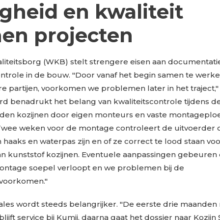
igheid en kwaliteit
en projecten
iteitsborg (WKB) stelt strengere eisen aan documentati
ontrole in de bouw. "Door vanaf het begin samen te werk
 partijen, voorkomen we problemen later in het traject,"
rd benadrukt het belang van kwaliteitscontrole tijdens 
orden kozijnen door eigen monteurs en vaste montagepl
 Twee weken voor de montage controleert de uitvoerder 
n haaks en waterpas zijn en of ze correct te lood staan vo
n kunststof kozijnen. Eventuele aanpassingen gebeuren 
ontage soepel verloopt en we problemen bij de
 voorkomen."
ales wordt steeds belangrijker. "De eerste drie maanden
lijft service bij Kumij, daarna gaat het dossier naar Kozijn