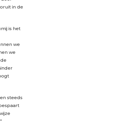
oruit in de
ij is het
kunnen we
nnen we
 de
minder
hoogt
ken steeds
 bespaart
wijze
”