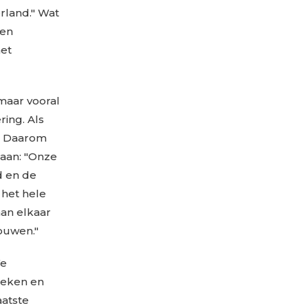
rland." Wat
ben
met
maar vooral
ing. Als
n. Daarom
 aan: "Onze
d en de
het hele
an elkaar
ouwen."
We
zoeken en
aatste