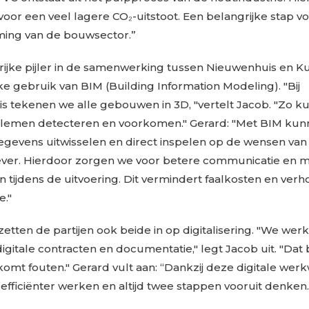
oor een veel lagere CO₂-uitstoot. Een belangrijke stap vo
ing van de bouwsector.”
ijke pijler in de samenwerking tussen Nieuwenhuis en Kum
e gebruik van BIM (Building Information Modeling). "Bij
s tekenen we alle gebouwen in 3D, "vertelt Jacob. "Zo 
blemen detecteren en voorkomen." Gerard: "Met BIM ku
egevens uitwisselen en direct inspelen op de wensen van
ver. Hierdoor zorgen we voor betere communicatie en 
n tijdens de uitvoering. Dit vermindert faalkosten en ver
e."
zetten de partijen ook beide in op digitalisering. "We wer
igitale contracten en documentatie," legt Jacob uit. "Dat
rkomt fouten." Gerard vult aan: “Dankzij deze digitale werk
fficiënter werken en altijd twee stappen vooruit denken.