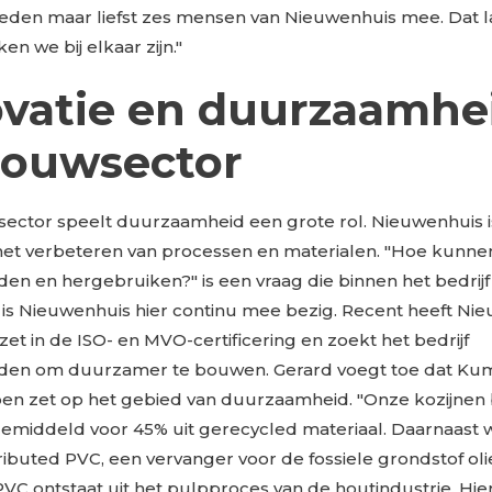
deden maar liefst zes mensen van Nieuwenhuis mee. Dat l
n we bij elkaar zijn."
vatie en duurzaamhei
bouwsector
ector speelt duurzaamheid een grote rol. Nieuwenhuis i
het verbeteren van processen en materialen. "Hoe kunnen
den en hergebruiken?" is een vraag die binnen het bedrij
 is Nieuwenhuis hier continu mee bezig. Recent heeft Ni
et in de ISO- en MVO-certificering en zoekt het bedrijf
den om duurzamer te bouwen. Gerard voegt toe dat Kum
pen zet op het gebied van duurzaamheid. "Onze kozijnen
gemiddeld voor 45% uit gerecycled materiaal. Daarnaast
ributed PVC, een vervanger voor de fossiele grondstof olie.
PVC ontstaat uit het pulpproces van de houtindustrie. Hi