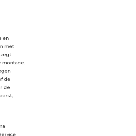
e en
en met
 zegt
de montage.
oegen
of de
or de
eerst,
 na
 Service