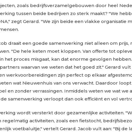
ojecten, zoals bedrijfsverzamelgebouwen door heel Nede
rking tussen beide bedrijven zo sterk maakt? "We heb
NA," zegt Gerard. "We zijn beide een vlakke organisatie 
 mensen.
ob draait een goede samenwerking niet alleen om prijs, 
en. "De hele keten moet kloppen. Van offerte tot oplever
 in het proces misgaat, kan dat enorme gevolgen hebbe
artners waarvan we weten dat het goed zit." Gerard vult
 en werkvoorbereidingen zijn perfect op elkaar afgestem
eten wat Nieuwenhuis van ons verwacht. Daardoor loopt 
pel en zonder verrassingen. Inmiddels weten we wat we a
de samenwerking verloopt dan ook efficiënt en vol vertr
king wordt versterkt door gezamenlijke activiteiten. "
 regelmatig activiteiten, zoals een fietstocht, bedrijfsbe
ijk voetbaluitje," vertelt Gerard. Jacob vult aan: "Bij de l