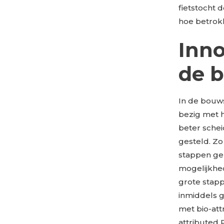
fietstocht 
hoe betrokke
Inno
de 
In de bouws
bezig met 
beter schei
gesteld. Zo
stappen gez
mogelijkhe
grote stap
inmiddels 
met bio-att
attributed 