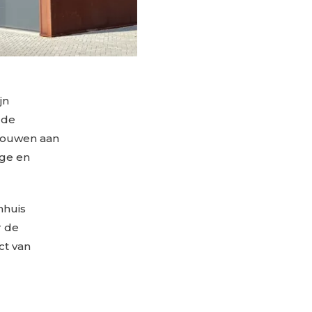
jn
 de
bouwen aan
ige en
nhuis
r de
ct van