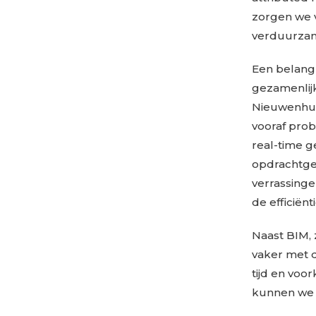
zorgen we v
verduurzam
Een belangr
gezamenlijk
Nieuwenhui
vooraf pro
real-time g
opdrachtge
verrassinge
de efficiënti
Naast BIM, 
vaker met d
tijd en voo
kunnen we e