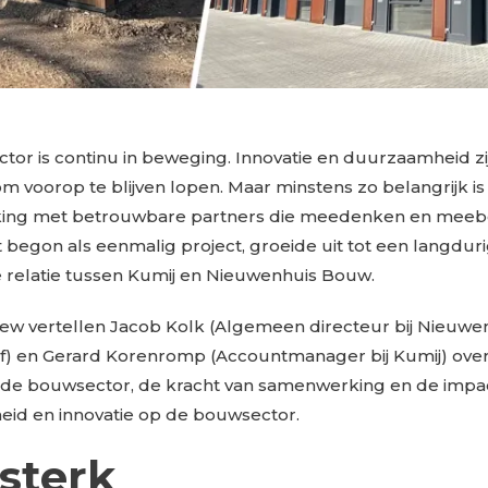
or is continu in beweging. Innovatie en duurzaamheid zi
om voorop te blijven lopen. Maar minstens zo belangrijk is
ing met betrouwbare partners die meedenken en mee
 begon als eenmalig project, groeide uit tot een langdur
 relatie tussen Kumij en Nieuwenhuis Bouw.
rview vertellen Jacob Kolk (Algemeen directeur bij Nieuwe
f) en Gerard Korenromp (Accountmanager bij Kumij) ove
de bouwsector, de kracht van samenwerking en de impa
id en innovatie op de bouwsector.
sterk