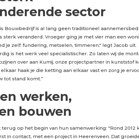
anderende sector
 Bouwbedrijf is al lang geen traditioneel aannemersbedr
is sterk veranderd. Vroeger ging je met vier man een wo
ed je zelf: fundering, metselen, timmeren," legt Jacob uit.
ig is het werk veel specialistischer. Zo laten wij de mon
ozijnen over aan Kumij, onze projectpartner in kunststof k
lkaar haak je die ketting aan elkaar vast en zorg je ervoo
 tot stand komt.”
en werken,
en bouwen
kt terug op het begin van hun samenwerking: "Rond 201
rst in contact, met een project in Heerenveen. Dat groeide