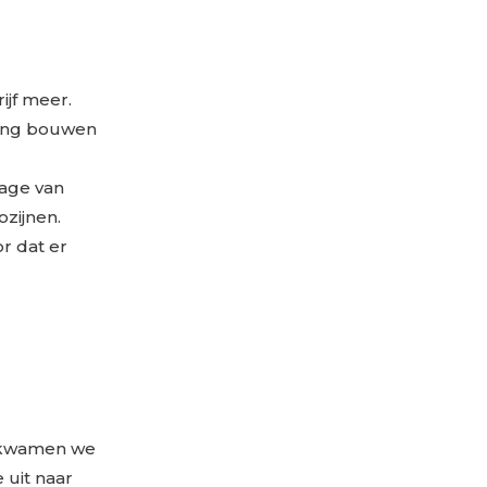
ijf meer.
ning bouwen
tage van
ozijnen.
r dat er
2 kwamen we
 uit naar