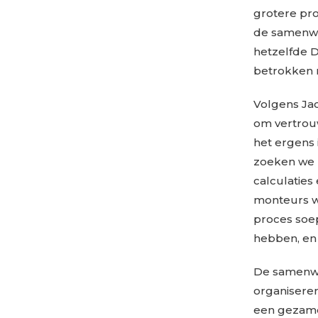
grotere pr
de samenwe
hetzelfde D
betrokken
Volgens Jac
om vertrouw
het ergens
zoeken we p
calculaties
monteurs w
proces soe
hebben, en 
De samenwer
organiseren
een gezamenl