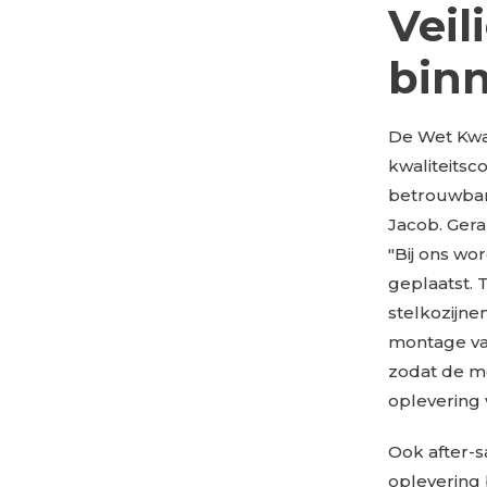
Veil
binn
De Wet Kwal
kwaliteitsc
betrouwbare
Jacob. Gera
"Bij ons w
geplaatst.
stelkozijne
montage va
zodat de m
oplevering
Ook after-s
oplevering b