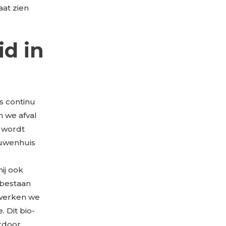
aat zien
d in
s continu
 we afval
f wordt
euwenhuis
ij ook
 bestaan
 werken we
 Dit bio-
erdoor