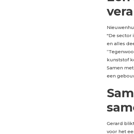
ver
Nieuwenhuis
"De sector 
en alles de
“Tegenwoord
kunststof k
Samen met e
een gebouw
Sam
sam
Gerard bli
voor het ee