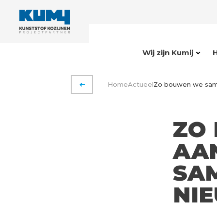
Wij zijn Kumij
Home
Actueel
Zo bouwen we sam
VORIGE PAGINA
ZO
AAN
SA
NI