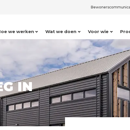
Bewonerscommunica
Hoe we werken
Wat we doen
Voor wie
Pro
G IN