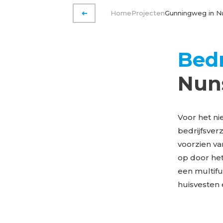
Home
Projecten
Gunningweg in N
VORIGE PAGINA
Bed
Nun
Voor het ni
bedrijfsve
voorzien va
op door het
een multifu
huisvesten 