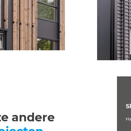
S
ze andere
H