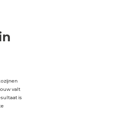
in
ozijnen
bouw valt
ultaat is
te