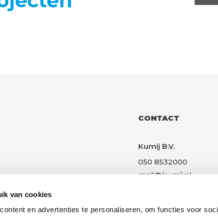
jecten
CONTACT
Kumij B.V.
050 8532000
mail@kumij.nl
Gotenburgweg 21
ik van cookies
9723 TK, Groningen
ontent en advertenties te personaliseren, om functies voor soci
Great Place to Work!