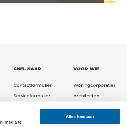
NIE
SNEL NAAR
VOOR WIE
Contactformulier
Woningcorporaties
Serviceformulier
Architecten
Downloads
Aannemers
Alles toestaan
Projecten
VvE's
al media te