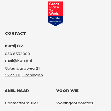
Gr
CONTACT
Kumij B.V.
050 8532000
mail@kumij.nl
Gotenburgweg 21
9723 TK, Groningen
SNEL NAAR
VOOR WIE
Contactformulier
Woningcorporaties