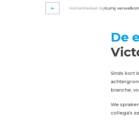
Home
Werken bij
Kumij verwelkom
VORIGE PAGINA
De 
Vict
Sinds kort 
achtergrond
branche, voe
We spraken 
collega’s 