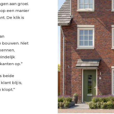
agen aan groei.
l op een manier
t. De klik is
aan
te bouwen. Niet
 kennen,
indelijk
 kanten op.”
s beide
lant blij is,
 klopt.”