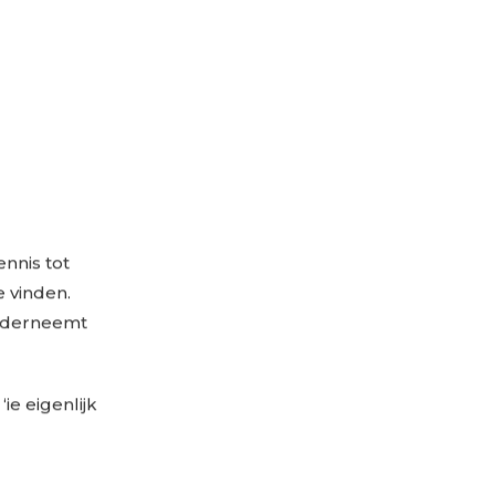
ennis tot
e vinden.
onderneemt
e eigenlijk