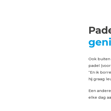
Pade
geni
Ook buiten z
padel (voor
“En ik borr
hij graag l
Een andere 
elke dag aa