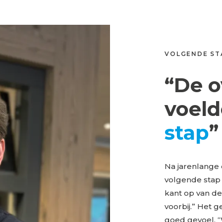
VOLGENDE STA
“De o
voeld
stap
”
Na jarenlange 
volgende stap 
kant op van de
voorbij.” Het 
goed gevoel. 