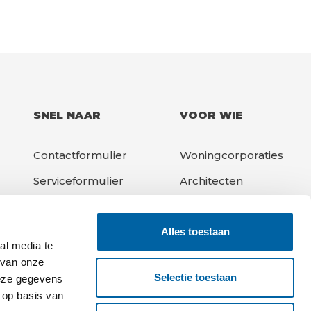
SNEL NAAR
VOOR WIE
Contactformulier
Woningcorporaties
Serviceformulier
Architecten
Downloads
Aannemers
Alles toestaan
Projecten
VvE's
al media te
 van onze
Selectie toestaan
deze gegevens
 op basis van