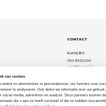
CONTACT
Kumij B.V.
050 8532000
mail@kumij.nl
Gotenburgweg 21
ik van cookies
9723 TK, Groningen
ontent en advertenties te personaliseren, om functies voor soci
Great Place to Work!
erkeer te analyseren. Ook delen we informatie over uw gebruik
or social media, adverteren en analyse. Deze partners kunnen 
ormatie die u aan ze heeft verstrekt of die ze hebben verzameld