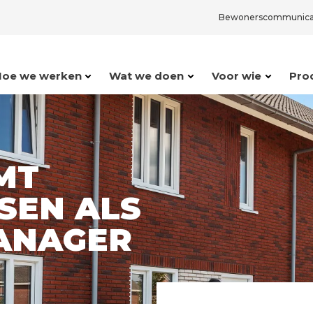
Bewonerscommunica
Hoe we werken
Wat we doen
Voor wie
Pro
MT
SEN ALS
ANAGER