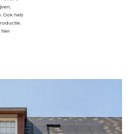
jven,
b. Ook heb
roductie.
 hier