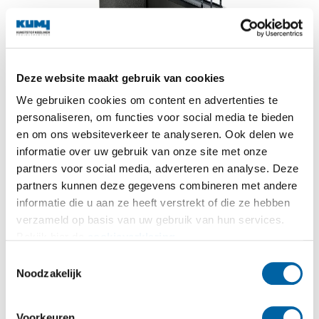
Deze website maakt gebruik van cookies
We gebruiken cookies om content en advertenties te
personaliseren, om functies voor social media te bieden
en om ons websiteverkeer te analyseren. Ook delen we
informatie over uw gebruik van onze site met onze
KIES VOOR DE KRACHT VAN KLEUR
partners voor social media, adverteren en analyse. Deze
partners kunnen deze gegevens combineren met andere
Rondom kleur met
informatie die u aan ze heeft verstrekt of die ze hebben
verzameld op basis van uw gebruik van hun services.
ProCoverTec
Bekijk hier de
cookieverklaring
.
Toestemmingsselectie
ProCoverTec is een innovatieve coating die het
Noodzakelijk
kunststofprofiel volledig omsluit. Zowel aan de
buitenzijde als aan de binnenzijde en in de
Voorkeuren