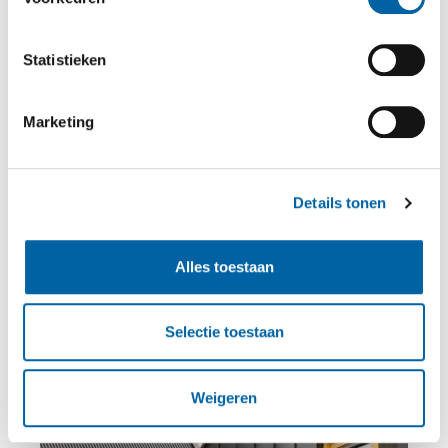
sponning heeft het kozijn een egale, matte
kleurlaag met een hoogwaardige uitstraling.
Statistieken
ProCoverTec
is standaard beschikbaar in 25
kleuren, waaronder vier moderne metallic
Marketing
tinten: Bronze, Silver, Iron en Titanium. Door
het spel van licht en glinstering verandert de
uitstraling subtiel gedurende de dag. Er zijn ook
Details tonen
projectkleuren op aanvraag beschikbaar
(minimale afname vereist).
Alles toestaan
Selectie toestaan
Weigeren