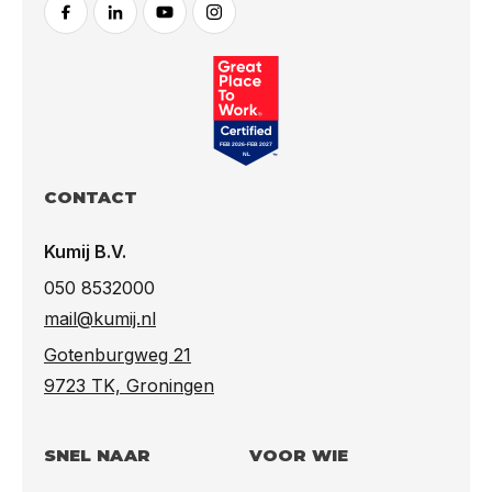
FACEBOOK
LINKEDIN
YOUTUBE
INSTAGRAM
Great
CONTACT
Kumij B.V.
050 8532000
mail@kumij.nl
Gotenburgweg 21
9723 TK, Groningen
SNEL NAAR
VOOR WIE