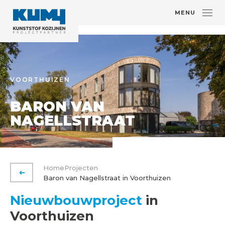
MENU
VOORTHUIZEN
BARON VAN
NAGELLSTRAAT
Home
Projecten
VORIGE PAGINA
Baron van Nagellstraat in Voorthuizen
Nieuwbouwproject
in
Voorthuizen