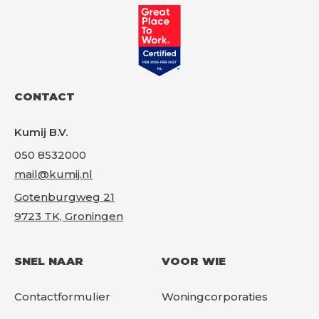
Gr
CONTACT
Kumij B.V.
050 8532000
mail@kumij.nl
Gotenburgweg 21
9723 TK, Groningen
SNEL NAAR
VOOR WIE
Contactformulier
Woningcorporaties