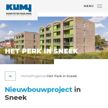
MENU
SNEEK
HET PERK IN SNEEK
Home
Projecten
Het Perk in Sneek
VORIGE PAGINA
Nieuwbouwproject
in
Sneek