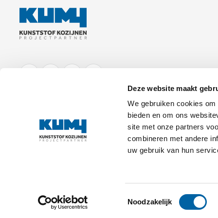
FACEBOOK
LINKEDIN
YOUTUBE
INSTAGRAM
Deze website maakt gebru
We gebruiken cookies om c
bieden en om ons websitev
site met onze partners vo
combineren met andere inf
uw gebruik van hun servic
Onderdeel van
© 2026 Kumij B.V.
Toestemmingsselectie
Noodzakelijk