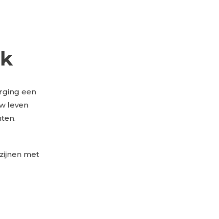
jk
rging een
uw leven
ten.
zijnen met