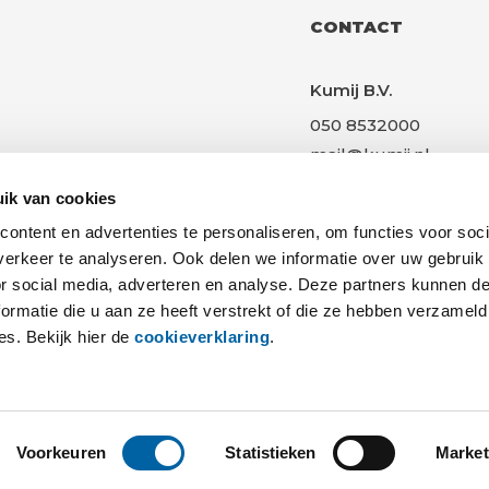
CONTACT
Kumij B.V.
050 8532000
mail@kumij.nl
Gotenburgweg 21
ik van cookies
9723 TK, Groningen
ontent en advertenties te personaliseren, om functies voor soci
Great Place to Work!
erkeer te analyseren. Ook delen we informatie over uw gebruik
or social media, adverteren en analyse. Deze partners kunnen 
ormatie die u aan ze heeft verstrekt of die ze hebben verzameld
es. Bekijk hier de
cookieverklaring
.
Privacyverklaring
Voorkeuren
Statistieken
Market