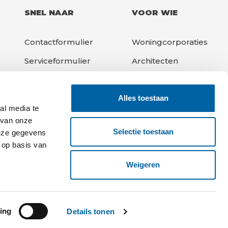
SNEL NAAR
VOOR WIE
Contactformulier
Woningcorporaties
Serviceformulier
Architecten
Downloads
Aannemers
Alles toestaan
Projecten
VvE's
al media te
 van onze
Selectie toestaan
deze gegevens
 op basis van
Weigeren
Proudly built by
ing
Details tonen