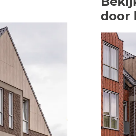
Beki
door 