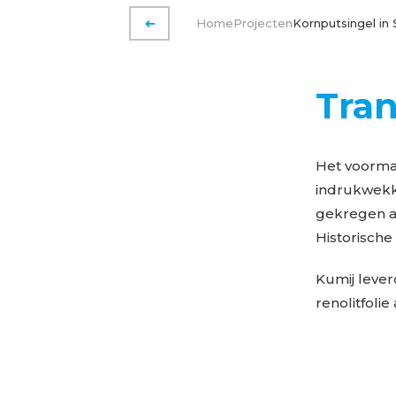
Home
Projecten
Kornputsingel in
VORIGE PAGINA
Tra
Het voorma
indrukwekk
gekregen a
Historisch
Kumij leve
renolitfoli