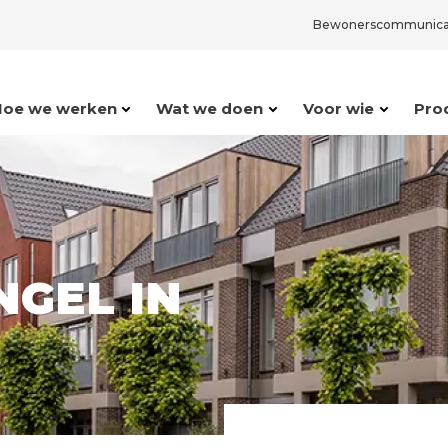
Bewonerscommunica
Hoe we werken
Wat we doen
Voor wie
Pro
NGEL IN