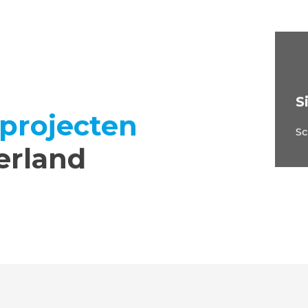
S
projecten
S
erland