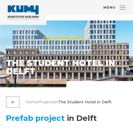
MENU
DELFT
THE STUDENT HOTEL IN
DELFT
Home
Projecten
The Student Hotel in Delft
VORIGE PAGINA
Prefab project
in Delft