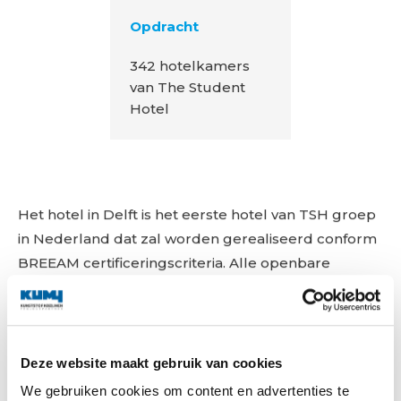
Opdracht
342 hotelkamers
van The Student
Hotel
Het hotel in Delft is het eerste hotel van TSH groep
in Nederland dat zal worden gerealiseerd conform
BREEAM certificeringscriteria. Alle openbare
ruimtes, de werkplekken, TSH Collab en het in-
house restaurant ‘The Commons’ zijn ontworpen
vanuit circulaire design principes. Er zijn zoveel
mogelijk duurzame en makkelijk te recyclen
Deze website maakt gebruik van cookies
materialen gebruikt, zoals gerecyclede plastic
We gebruiken cookies om content en advertenties te