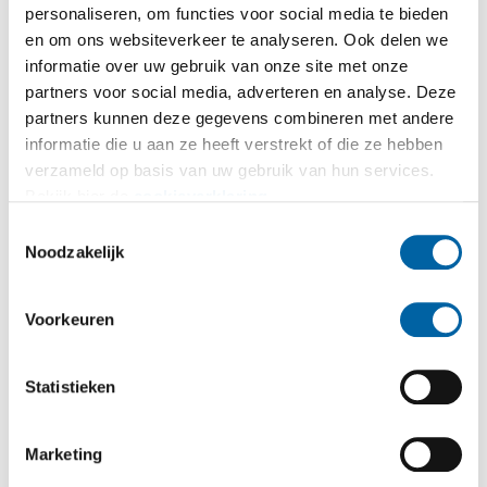
wandelementen.
personaliseren, om functies voor social media te bieden
en om ons websiteverkeer te analyseren. Ook delen we
Wij hebben onze K-VISION Classic kozijnen
informatie over uw gebruik van onze site met onze
partners voor social media, adverteren en analyse. Deze
geleverd bij Byldis in Veldhoven. Daar zijn de
partners kunnen deze gegevens combineren met andere
kozijnen in sandwich prefab elementen ingebouwd
informatie die u aan ze heeft verstrekt of die ze hebben
en vervolgens getransporteerd naar en
verzameld op basis van uw gebruik van hun services.
gemonteerd op de bouw.
Bekijk hier de
cookieverklaring
.
Toestemmingsselectie
Noodzakelijk
Voorkeuren
Statistieken
Marketing