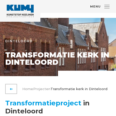
MENU
DINTELOORD
TRANSFORMATIE KERK IN
DINTELOORD
Home
Projecten
Transformatie kerk in Dinteloord
VORIGE PAGINA
Transformatieproject
in
Dinteloord