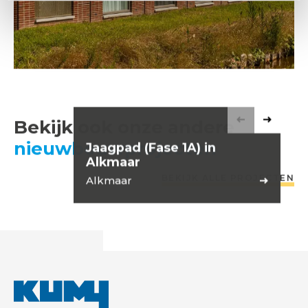
Bekijk ook onze andere
Vorig projec
Volgend
nieuwbouwprojecten
Jaagpad (Fase 1A) in
Ho
Alkmaar
BEKIJK ALLE PROJECTEN
Alkmaar
Am
NIEUWBOUW