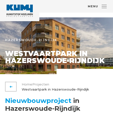
MENU
HAZERSWOUDE-RIJNDIJK
WESTVAARTPARK IN
HAZERSWOUDE-RIJNDIJK
Home
Projecten
VORIGE PAGINA
Westvaartpark in Hazerswoude-Rijndijk
Nieuwbouwproject
in
Hazerswoude-Rijndijk