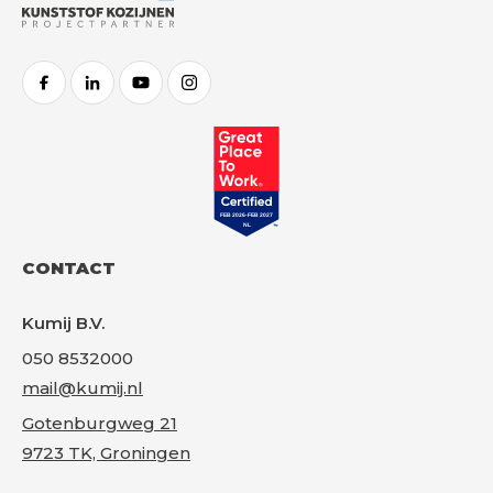
FACEBOOK
LINKEDIN
YOUTUBE
INSTAGRAM
Gr
CONTACT
Kumij B.V.
050 8532000
mail@kumij.nl
Gotenburgweg 21
9723 TK, Groningen